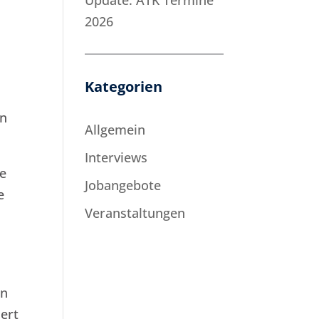
Update: ATK Termine
2026
Kategorien
an
Allgemein
Interviews
ie
Jobangebote
e
Veranstaltungen
en
iert