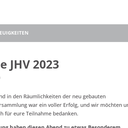
EUIGKEITEN
ie JHV 2023
s
end in den Räumlichkeiten der neu gebauten
rsammlung war ein voller Erfolg, und wir möchten u
ch für eure Teilnahme bedanken.
ung haben diesen Abend zu etwas Besonderem