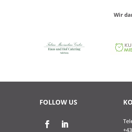
Wir da
FOLLOW US
K
Te
+43